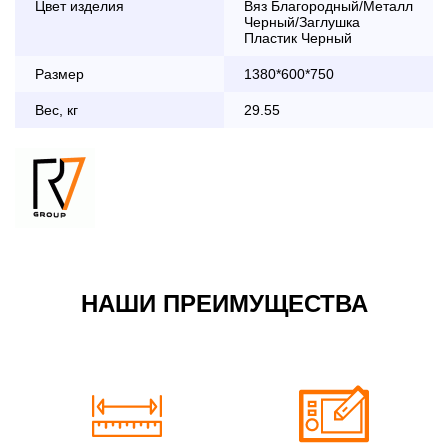
Цвет изделия
Вяз Благородный/Металл
дни с 8:30 до 18:00
Черный/Заглушка
До 90 000 руб.
2 000 руб.
Пластик Черный
Свыше 90 000 руб.
бесплатно
Размер
1380*600*750
Вес, кг
29.55
Доставка по Московской области с 8:30 до 18:00
До 90 000 руб.
2 000 руб. + 30руб./1км
(в обе стороны)
Свыше 90 000 руб.
бесплатно + 30руб./1км
(в обе стороны)
НАШИ ПРЕИМУЩЕСТВА
По Москве в пределах МКАД в выходные и вечернее
время 3 500 руб.