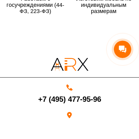
госучреждениями (44-
По Московской области
13%
индивидуальным
ФЗ, 223-ФЗ)
размерам
4000 руб. в рабочее время
Срок возврата товара надлежащего качества составляет 30 дней с
момента получения товара.
Возврат переведенных средств производится на Ваш банковский
счет в течение 5-30 рабочих дней (срок зависит от банка, который
+7 (495) 477-95-96
выдал Вашу банковскую карту).