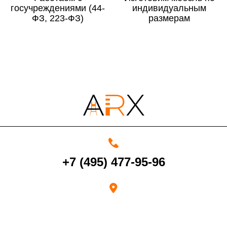
госучреждениями (44-
По Московской области
13%
индивидуальным
ФЗ, 223-ФЗ)
размерам
4000 руб. в рабочее время
Срок возврата товара надлежащего качества составляет 30 дней с
момента получения товара.
Возврат переведенных средств производится на Ваш банковский
счет в течение 5-30 рабочих дней (срок зависит от банка, который
+7 (495) 477-95-96
выдал Вашу банковскую карту).