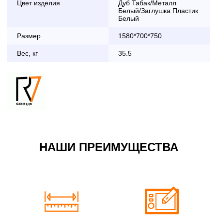
Цвет изделия
Дуб Табак/Металл
дни с 8:30 до 18:00
Белый/Заглушка Пластик
До 90 000 руб.
2 000 руб.
Белый
Свыше 90 000 руб.
бесплатно
Размер
1580*700*750
Вес, кг
35.5
Доставка по Московской области с 8:30 до 18:00
До 90 000 руб.
2 000 руб. + 30руб./1км
(в обе стороны)
Свыше 90 000 руб.
бесплатно + 30руб./1км
(в обе стороны)
НАШИ ПРЕИМУЩЕСТВА
По Москве в пределах МКАД в выходные и вечернее
время 3 500 руб.