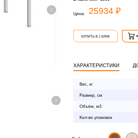
25934 ₽
Цена:
КУПИТЬ В 1 КЛИК
ХАРАКТЕРИСТИКИ
Д
Вес, кг
Опл
Размер, см
Объём, м3
По Москве в пределах М
Кол-во упаковок
с 8:30 до 18:00
До 90 000 руб.
Свыше 90 000 руб.