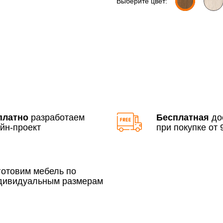
Выберите цвет:
Доставка по Московской 
До 90 000 руб.
Свыше 90 000 руб.
платно
разработаем
Бесплатная
до
йн-проект
при покупке от 9
По Москве в пределах М
3 500 руб.
готовим мебель по
дивидуальным размерам