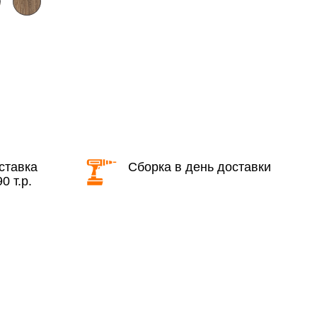
области с 8:30 до 18:00
2 000 руб. + 30руб./1км (в обе
стороны)
бесплатно + 30руб./1км (в обе
стороны)
ставка
Сборка в день доставки
0 т.р.
КАД в выходные и вечернее время