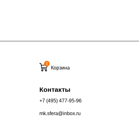
ие дни при заказе:
7% (но не менее 2 500 руб.)
6%
ласти при заказе:
10%
8%
0
Корзина
Контакты
и вечернее время:
10%
+7 (495) 477-95-96
13%
mk.sfera@inbox.ru