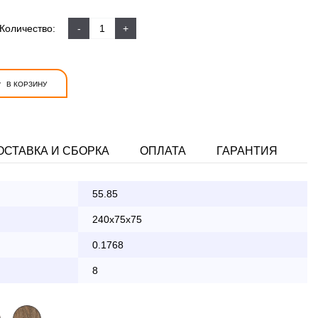
Количество:
-
+
+
В КОРЗИНУ
ОСТАВКА И СБОРКА
ОПЛАТА
ГАРАНТИЯ
55.85
ата заказа банковской картой
240x75x75
0.1768
КАД осуществляется в будние дни
8
2 000 руб.
бесплатно