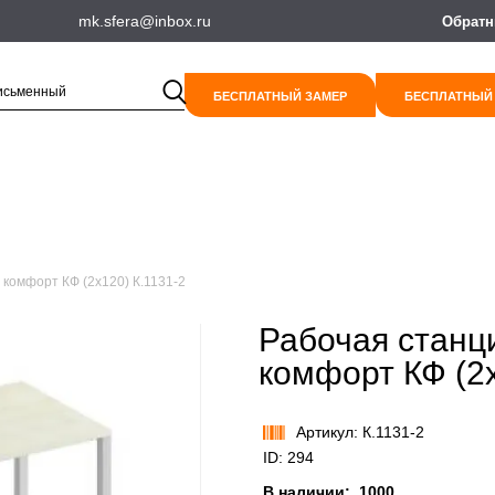
mk.sfera@inbox.ru
Обратн
БЕСПЛАТНЫЙ ЗАМЕР
БЕСПЛАТНЫЙ
комфорт КФ (2х120) К.1131-2
Рабочая станц
комфорт КФ (2х
Артикул: К.1131-2
ID: 294
В наличии:
1000