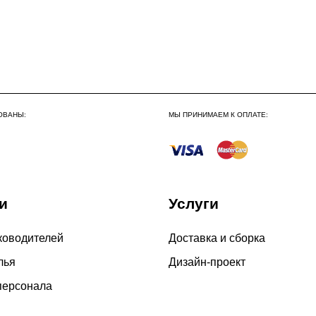
Сборка по Москве в будн
До 300 000 руб.
Свыше 300 000 руб.
Сборка по Московской об
ОВАНЫ:
МЫ ПРИНИМАЕМ К ОПЛАТЕ:
До 300 000 руб.
Свыше 300 000 руб.
и
Услуги
Сборка в выходные дни 
По Москве
ководителей
Доставка и сборка
По Московской области
лья
Дизайн-проект
персонала