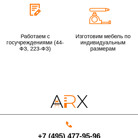
До 300 000 руб.
10%
Свыше 300 000 руб.
8%
Работаем с
Изготовим мебель по
госучреждениями (44-
индивидуальным
Сборка в выходные дни и вечернее время:
ФЗ, 223-ФЗ)
размерам
По Москве
10%
По Московской области
13%
4000 руб. в рабочее время
Срок возврата товара надлежащего качества составляет 30 дней с
момента получения товара.
+7 (495) 477-95-96