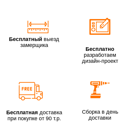
По Москве в пределах МКАД в выходные и вечернее
время 3 500 руб.
Бесплатный
выезд
замерщика
Бесплатно
разработаем
дизайн-проект
Сборка по Москве в будние дни при заказе:
До 300 000 руб.
7% (но не менее 2 500 руб.)
Свыше 300 000 руб.
6%
Сборка в день
Бесплатная
доставка
доставки
при покупке от 90 т.р.
Сборка по Московской области при заказе: