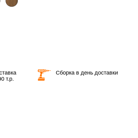
области с 8:30 до 18:00
2 000 руб. + 30руб./1км (в обе
стороны)
бесплатно + 30руб./1км (в обе
стороны)
ставка
Сборка в день доставки
0 т.р.
КАД в выходные и вечернее время