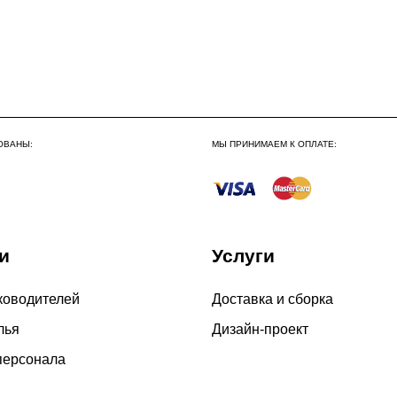
Сборка по Москве в будн
До 300 000 руб.
Свыше 300 000 руб.
Сборка по Московской об
ОВАНЫ:
МЫ ПРИНИМАЕМ К ОПЛАТЕ:
До 300 000 руб.
Свыше 300 000 руб.
и
Услуги
Сборка в выходные дни 
По Москве
ководителей
Доставка и сборка
По Московской области
лья
Дизайн-проект
персонала