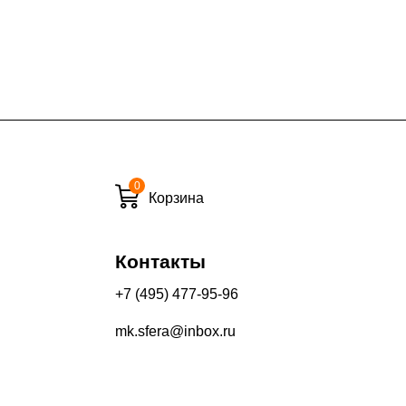
ие дни при заказе:
7% (но не менее 2 500 руб.)
6%
ласти при заказе:
10%
8%
0
Корзина
Контакты
и вечернее время:
10%
+7 (495) 477-95-96
13%
mk.sfera@inbox.ru