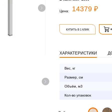
14379 ₽
Цена:
КУПИТЬ В 1 КЛИК
ХАРАКТЕРИСТИКИ
Д
Вес, кг
Опл
Размер, см
Объём, м3
По Москве в пределах М
Кол-во упаковок
с 8:30 до 18:00
До 90 000 руб.
Свыше 90 000 руб.