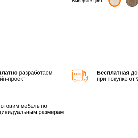
Выберите цвет:
Доставка по Московской 
До 90 000 руб.
Свыше 90 000 руб.
платно
разработаем
Бесплатная
до
йн-проект
при покупке от 9
По Москве в пределах М
3 500 руб.
готовим мебель по
дивидуальным размерам