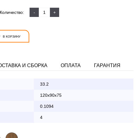
Количество:
-
+
+
В КОРЗИНУ
ОСТАВКА И СБОРКА
ОПЛАТА
ГАРАНТИЯ
33.2
ата заказа банковской картой
120x90x75
0.1094
КАД осуществляется в будние дни
4
2 000 руб.
бесплатно