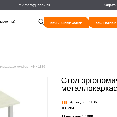
mk.sfera@inbox.ru
Обратн
БЕСПЛАТНЫЙ ЗАМЕР
БЕСПЛАТНЫЙ
локаркасе комфорт КФ К.1136
Стол эргономи
металлокаркас
Артикул: К.1136
ID: 284
В наличии:
1000