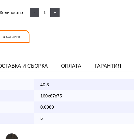
Количество:
-
+
+
В КОРЗИНУ
ОСТАВКА И СБОРКА
ОПЛАТА
ГАРАНТИЯ
40.3
ата заказа банковской картой
160x67x75
0.0989
КАД осуществляется в будние дни
5
2 000 руб.
бесплатно