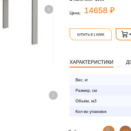
14658 ₽
Цена:
КУПИТЬ В 1 КЛИК
ХАРАКТЕРИСТИКИ
Д
Вес, кг
Опл
Размер, см
Объём, м3
По Москве в пределах М
Кол-во упаковок
с 8:30 до 18:00
До 90 000 руб.
Свыше 90 000 руб.