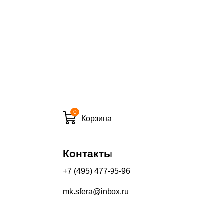
ие дни при заказе:
7% (но не менее 2 500 руб.)
6%
ласти при заказе:
10%
8%
0
Корзина
и вечернее время:
Контакты
10%
13%
+7 (495) 477-95-96
mk.sfera@inbox.ru