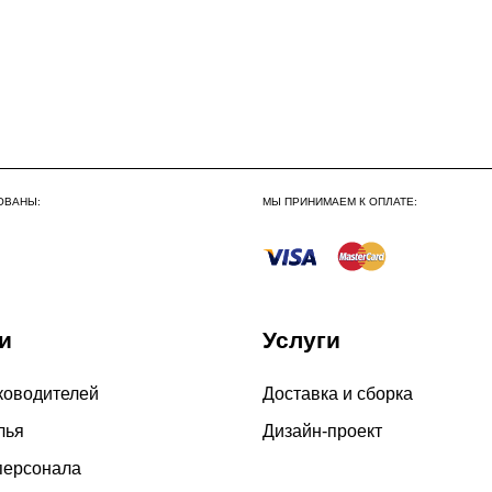
Сборка по Москве в будн
До 300 000 руб.
Свыше 300 000 руб.
Сборка по Московской об
До 300 000 руб.
ОВАНЫ:
МЫ ПРИНИМАЕМ К ОПЛАТЕ:
Свыше 300 000 руб.
Сборка в выходные дни 
и
Услуги
По Москве
По Московской области
ководителей
Доставка и сборка
лья
Дизайн-проект
персонала