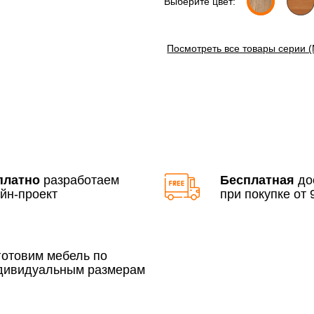
Выберите цвет:
Посмотреть все товары серии 
Доставка по Московской 
До 90 000 руб.
Свыше 90 000 руб.
платно
разработаем
Бесплатная
до
йн-проект
при покупке от 9
По Москве в пределах М
3 500 руб.
готовим мебель по
дивидуальным размерам