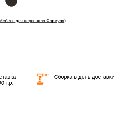
(Мебель для персонала Формула)
области с 8:30 до 18:00
2 000 руб. + 30руб./1км (в обе
стороны)
бесплатно + 30руб./1км (в обе
стороны)
ставка
Сборка в день доставки
0 т.р.
КАД в выходные и вечернее время