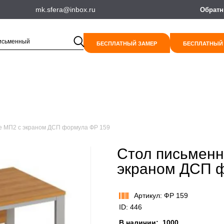
mk.sfera@inbox.ru
Обратн
БЕСПЛАТНЫЙ ЗАМЕР
БЕСПЛАТНЫЙ
е МП2 с экраном ДСП формула ФР 159
Стол письменн
экраном ДСП 
Артикул: ФР 159
ID: 446
В наличии:
1000