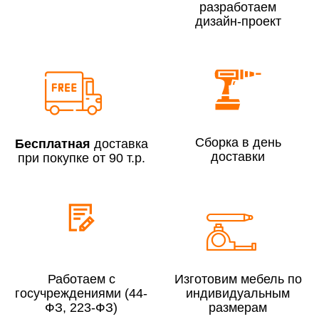
разработаем
дизайн-проект
Сборка по Москве в будние дни при заказе:
До 300 000 руб.
7% (но не менее 2 500 руб.)
Свыше 300 000 руб.
6%
Сборка в день
Бесплатная
доставка
доставки
при покупке от 90 т.р.
Сборка по Московской области при заказе:
До 300 000 руб.
10%
Свыше 300 000 руб.
8%
Работаем с
Изготовим мебель по
госучреждениями (44-
индивидуальным
Сборка в выходные дни и вечернее время:
ФЗ, 223-ФЗ)
размерам
По Москве
10%