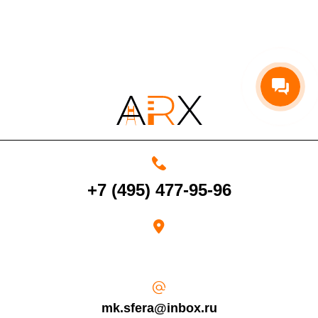
По Московской области
13%
4000 руб. в рабочее время
Срок возврата товара надлежащего качества составляет 30 дней с
момента получения товара.
+7 (495) 477-95-96
Возврат переведенных средств производится на Ваш банковский
счет в течение 5-30 рабочих дней (срок зависит от банка, который
выдал Вашу банковскую карту).
mk.sfera@inbox.ru