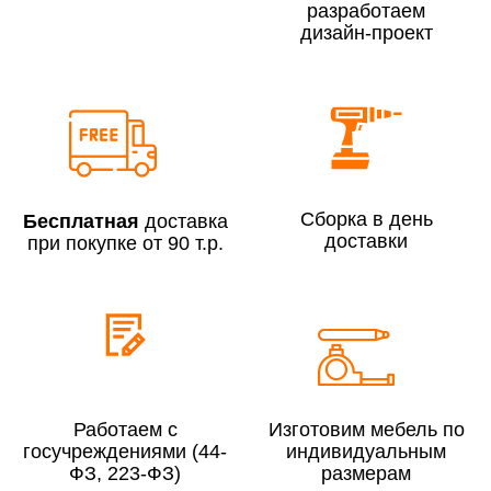
разработаем
дизайн-проект
Сборка по Москве в будние дни при заказе:
До 300 000 руб.
7% (но не менее 2 500 руб.)
Свыше 300 000 руб.
6%
Сборка в день
Бесплатная
доставка
доставки
при покупке от 90 т.р.
Сборка по Московской области при заказе:
До 300 000 руб.
10%
Свыше 300 000 руб.
8%
Работаем с
Изготовим мебель по
госучреждениями (44-
индивидуальным
Сборка в выходные дни и вечернее время:
ФЗ, 223-ФЗ)
размерам
По Москве
10%