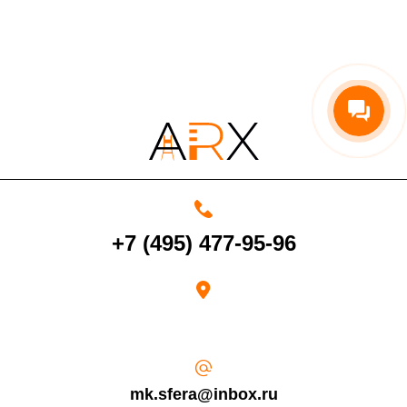
По Московской области
13%
4000 руб. в рабочее время
Срок возврата товара надлежащего качества составляет 30 дней с
момента получения товара.
+7 (495) 477-95-96
Возврат переведенных средств производится на Ваш банковский
счет в течение 5-30 рабочих дней (срок зависит от банка, который
выдал Вашу банковскую карту).
mk.sfera@inbox.ru