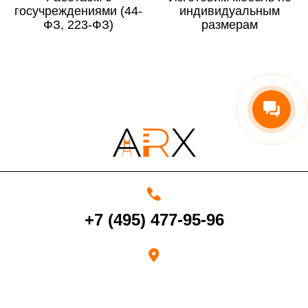
госучреждениями (44-
По Московской области
13%
индивидуальным
ФЗ, 223-ФЗ)
размерам
4000 руб. в рабочее время
Срок возврата товара надлежащего качества составляет 30 дней с
момента получения товара.
Возврат переведенных средств производится на Ваш банковский
счет в течение 5-30 рабочих дней (срок зависит от банка, который
+7 (495) 477-95-96
выдал Вашу банковскую карту).