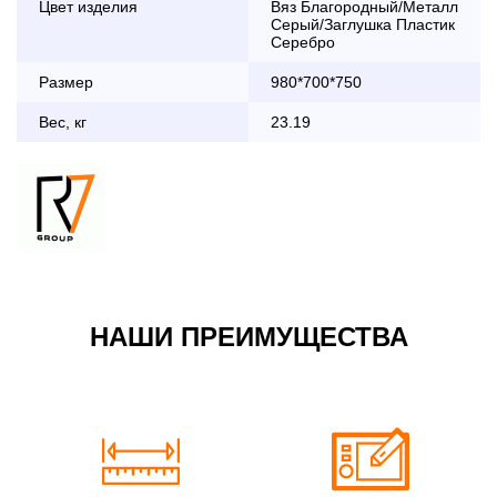
Цвет изделия
Вяз Благородный/Металл
дни с 8:30 до 18:00
Серый/Заглушка Пластик
До 90 000 руб.
2 000 руб.
Серебро
Свыше 90 000 руб.
бесплатно
Размер
980*700*750
Вес, кг
23.19
Доставка по Московской области с 8:30 до 18:00
До 90 000 руб.
2 000 руб. + 30руб./1км
(в обе стороны)
Свыше 90 000 руб.
бесплатно + 30руб./1км
(в обе стороны)
НАШИ ПРЕИМУЩЕСТВА
По Москве в пределах МКАД в выходные и вечернее
время 3 500 руб.