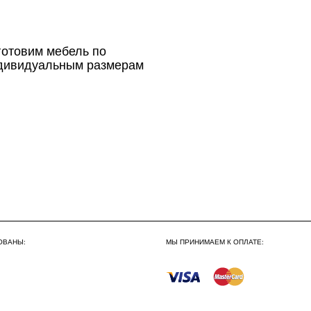
По Москве в пределах М
готовим мебель по
3 500 руб.
дивидуальным размерам
Сборка по Москве в будн
До 300 000 руб.
Свыше 300 000 руб.
ОВАНЫ:
МЫ ПРИНИМАЕМ К ОПЛАТЕ:
Сборка по Московской об
До 300 000 руб.
Свыше 300 000 руб.