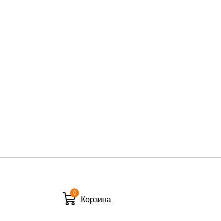
КАД в выходные и вечернее время
ие дни при заказе:
7% (но не менее 2 500 руб.)
6%
ласти при заказе:
0
Корзина
10%
8%