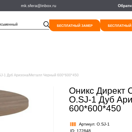
mk.sfera@inbox.ru
Обратн
БЕСПЛАТНЫЙ ЗАМЕР
БЕСПЛАТНЫЙ
SJ-1 Дуб Аризона/Металл Черный 600*600*450
Оникс Директ 
O.SJ-1 Дуб Ар
600*600*450
Артикул: O.SJ-1
ID: 172848