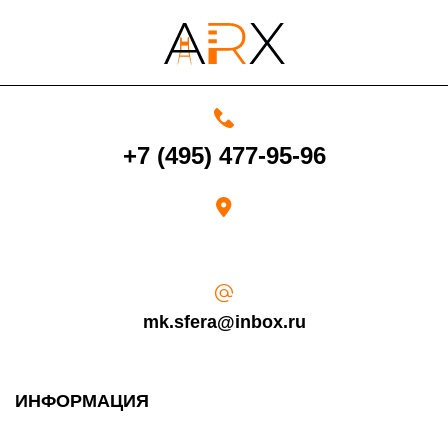
4000 руб. в рабочее время
+7 (495) 477-95-96
Срок возврата товара надлежащего качества составляет 30 дней с
момента получения товара.
Возврат переведенных средств производится на Ваш банковский
счет в течение 5-30 рабочих дней (срок зависит от банка, который
выдал Вашу банковскую карту).
mk.sfera@inbox.ru
ИНФОРМАЦИЯ