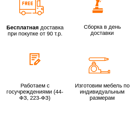
Сборка по Москве в будние дни при заказе:
До 300 000 руб.
7% (но не менее 2 500 руб.)
Сборка в день
Бесплатная
доставка
Свыше 300 000 руб.
6%
доставки
при покупке от 90 т.р.
Сборка по Московской области при заказе:
До 300 000 руб.
10%
Свыше 300 000 руб.
8%
Работаем с
Изготовим мебель по
госучреждениями (44-
индивидуальным
ФЗ, 223-ФЗ)
размерам
Сборка в выходные дни и вечернее время:
По Москве
10%
По Московской области
13%