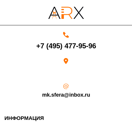
4000 руб. в рабочее время
+7 (495) 477-95-96
Срок возврата товара надлежащего качества составляет 30 дней с
момента получения товара.
Возврат переведенных средств производится на Ваш банковский
счет в течение 5-30 рабочих дней (срок зависит от банка, который
выдал Вашу банковскую карту).
mk.sfera@inbox.ru
ИНФОРМАЦИЯ