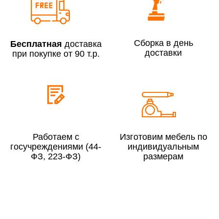
Сборка по Москве в будние дни при заказе:
До 300 000 руб.
7% (но не менее 2 500 руб.)
Сборка в день
Бесплатная
доставка
Свыше 300 000 руб.
6%
доставки
при покупке от 90 т.р.
Сборка по Московской области при заказе:
До 300 000 руб.
10%
Свыше 300 000 руб.
8%
Работаем с
Изготовим мебель по
госучреждениями (44-
индивидуальным
ФЗ, 223-ФЗ)
размерам
Сборка в выходные дни и вечернее время:
По Москве
10%
По Московской области
13%