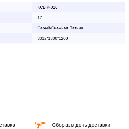
KCB.K-016
ата заказа банковской картой
17
Серый/Снежная Патина
КАД осуществляется в будние дни
3012*1800*1200
2 000 руб.
бесплатно
области с 8:30 до 18:00
2 000 руб. + 30руб./1км (в обе
стороны)
бесплатно + 30руб./1км (в обе
стороны)
ставка
Сборка в день доставки