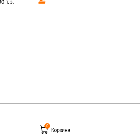
0 т.р.
КАД в выходные и вечернее время
ие дни при заказе:
7% (но не менее 2 500 руб.)
6%
ласти при заказе:
10%
8%
0
Корзина