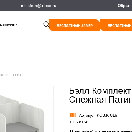
mk.sfera@inbox.ru
Обратн
БЕСПЛАТНЫЙ ЗАМЕР
БЕСПЛАТНЫЙ
 3012*1800*1200
Бэлл Комплект
Снежная Патин
Артикул: KCB.K-016
ID: 78158
В наличии:
уточняйте у мене