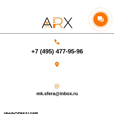
4000 руб. в рабочее время
Срок возврата товара надлежащего качества составляет 30 дней с
+7 (495) 477-95-96
момента получения товара.
Возврат переведенных средств производится на Ваш банковский
счет в течение 5-30 рабочих дней (срок зависит от банка, который
выдал Вашу банковскую карту).
mk.sfera@inbox.ru
ИНФОРМАЦИЯ