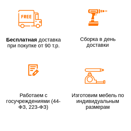
Сборка по Москве в будние дни при заказе:
До 300 000 руб.
7% (но не менее 2 500 руб.)
Свыше 300 000 руб.
6%
Сборка в день
Бесплатная
доставка
доставки
при покупке от 90 т.р.
Сборка по Московской области при заказе:
До 300 000 руб.
10%
Свыше 300 000 руб.
8%
Работаем с
Изготовим мебель по
госучреждениями (44-
индивидуальным
ФЗ, 223-ФЗ)
размерам
Сборка в выходные дни и вечернее время:
По Москве
10%
По Московской области
13%