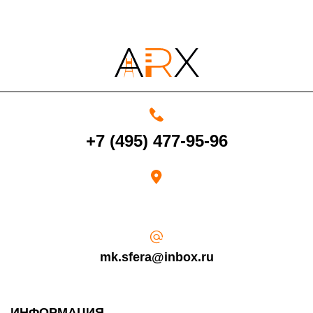
4000 руб. в рабочее время
Срок возврата товара надлежащего качества составляет 30 дней с
+7 (495) 477-95-96
момента получения товара.
Возврат переведенных средств производится на Ваш банковский
счет в течение 5-30 рабочих дней (срок зависит от банка, который
выдал Вашу банковскую карту).
mk.sfera@inbox.ru
ИНФОРМАЦИЯ