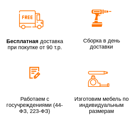
Сборка по Москве в будние дни при заказе:
До 300 000 руб.
7% (но не менее 2 500 руб.)
Свыше 300 000 руб.
6%
Сборка в день
Бесплатная
доставка
доставки
при покупке от 90 т.р.
Сборка по Московской области при заказе:
До 300 000 руб.
10%
Свыше 300 000 руб.
8%
Работаем с
Изготовим мебель по
госучреждениями (44-
индивидуальным
ФЗ, 223-ФЗ)
размерам
Сборка в выходные дни и вечернее время:
По Москве
10%
По Московской области
13%