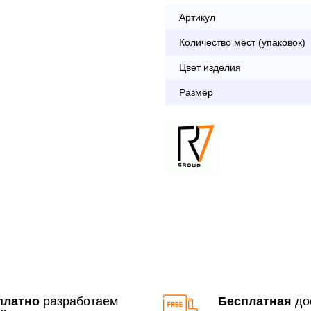
Артикул
Опл
Количество мест (упаковок)
Цвет изделия
По Москве в пределах М
Размер
с 8:30 до 18:00
До 90 000 руб.
Свыше 90 000 руб.
Доставка по Московской 
До 90 000 руб.
Свыше 90 000 руб.
платно
разработаем
Бесплатная
до