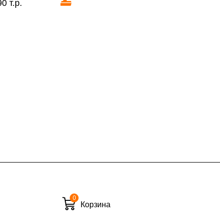
0 т.р.
КАД в выходные и вечернее время
ие дни при заказе:
7% (но не менее 2 500 руб.)
6%
ласти при заказе:
10%
8%
0
Корзина