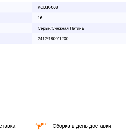
KCB.K-008
ата заказа банковской картой
16
Серый/Снежная Патина
КАД осуществляется в будние дни
2412*1800*1200
2 000 руб.
бесплатно
области с 8:30 до 18:00
2 000 руб. + 30руб./1км (в обе
стороны)
бесплатно + 30руб./1км (в обе
стороны)
ставка
Сборка в день доставки