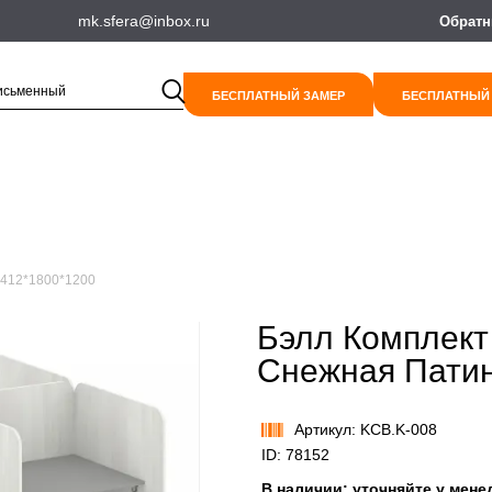
mk.sfera@inbox.ru
Обратн
БЕСПЛАТНЫЙ ЗАМЕР
БЕСПЛАТНЫЙ
2412*1800*1200
Бэлл Комплект
Снежная Патин
Артикул: KCB.K-008
ID: 78152
В наличии:
уточняйте у мене