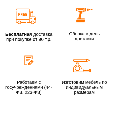
Сборка по Москве в будние дни при заказе:
До 300 000 руб.
7% (но не менее 2 500 руб.)
Свыше 300 000 руб.
6%
Сборка в день
Бесплатная
доставка
доставки
при покупке от 90 т.р.
Сборка по Московской области при заказе:
До 300 000 руб.
10%
Свыше 300 000 руб.
8%
Работаем с
Изготовим мебель по
госучреждениями (44-
индивидуальным
ФЗ, 223-ФЗ)
размерам
Сборка в выходные дни и вечернее время:
По Москве
10%
По Московской области
13%