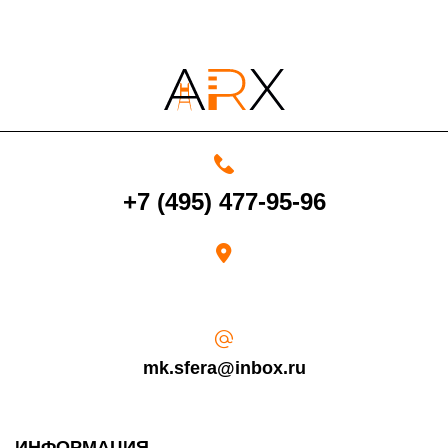
4000 руб. в рабочее время
Срок возврата товара надлежащего качества составляет 30 дней с
+7 (495) 477-95-96
момента получения товара.
Возврат переведенных средств производится на Ваш банковский
счет в течение 5-30 рабочих дней (срок зависит от банка, который
выдал Вашу банковскую карту).
mk.sfera@inbox.ru
ИНФОРМАЦИЯ