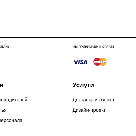
До 300 000 руб.
Свыше 300 000 руб.
Сборка по Московской об
До 300 000 руб.
ОВАНЫ:
МЫ ПРИНИМАЕМ К ОПЛАТЕ:
Свыше 300 000 руб.
Сборка в выходные дни 
и
Услуги
По Москве
По Московской области
ководителей
Доставка и сборка
лья
Дизайн-проект
персонала
4000 руб. в рабочее время