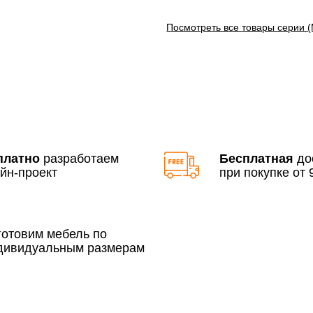
Посмотреть все товары серии 
Доставка по Московской 
До 90 000 руб.
Свыше 90 000 руб.
платно
разработаем
Бесплатная
до
йн-проект
при покупке от 9
По Москве в пределах М
3 500 руб.
готовим мебель по
дивидуальным размерам
Сборка по Москве в будн