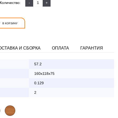
Количество:
-
+
+
В КОРЗИНУ
ОСТАВКА И СБОРКА
ОПЛАТА
ГАРАНТИЯ
57.2
ата заказа банковской картой
160x118x75
0.129
КАД осуществляется в будние дни
2
2 000 руб.
бесплатно