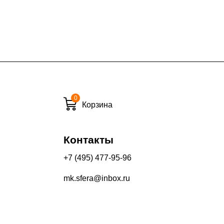
7% (но не менее 2 500 руб.)
6%
ласти при заказе:
10%
8%
0
Корзина
и вечернее время:
Контакты
10%
13%
+7 (495) 477-95-96
mk.sfera@inbox.ru