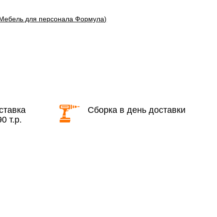
(Мебель для персонала Формула)
области с 8:30 до 18:00
2 000 руб. + 30руб./1км (в обе
стороны)
бесплатно + 30руб./1км (в обе
стороны)
ставка
Сборка в день доставки
0 т.р.
КАД в выходные и вечернее время
ие дни при заказе: