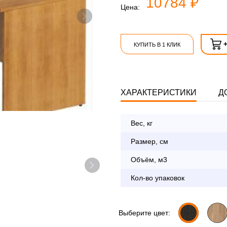
10784 ₽
Цена:
КУПИТЬ В 1 КЛИК
ХАРАКТЕРИСТИКИ
Д
Вес, кг
Опл
Размер, см
Объём, м3
По Москве в пределах М
Кол-во упаковок
с 8:30 до 18:00
До 90 000 руб.
Свыше 90 000 руб.
Выберите цвет: