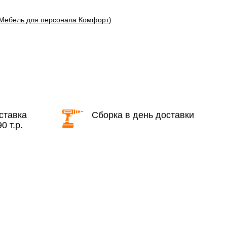
(Мебель для персонала Комфорт)
области с 8:30 до 18:00
2 000 руб. + 30руб./1км (в обе
стороны)
бесплатно + 30руб./1км (в обе
стороны)
ставка
Сборка в день доставки
0 т.р.
КАД в выходные и вечернее время
ие дни при заказе: