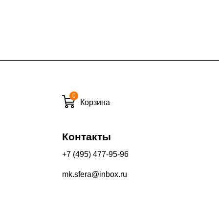
7% (но не менее 2 500 руб.)
6%
ласти при заказе:
10%
8%
0
Корзина
и вечернее время:
Контакты
10%
13%
+7 (495) 477-95-96
mk.sfera@inbox.ru