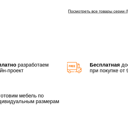
Посмотреть все товары серии 
Доставка по Московской 
До 90 000 руб.
Свыше 90 000 руб.
платно
разработаем
Бесплатная
до
йн-проект
при покупке от 9
По Москве в пределах М
3 500 руб.
готовим мебель по
дивидуальным размерам
Сборка по Москве в будн