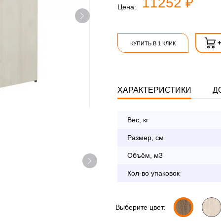
11252 ₽
Цена:
КУПИТЬ В 1 КЛИК
ХАРАКТЕРИСТИКИ
Д
Вес, кг
Опл
Размер, см
Объём, м3
По Москве в пределах М
Кол-во упаковок
с 8:30 до 18:00
До 90 000 руб.
Свыше 90 000 руб.
Выберите цвет: