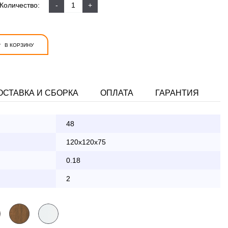
Количество:
-
+
+
В КОРЗИНУ
ОСТАВКА И СБОРКА
ОПЛАТА
ГАРАНТИЯ
48
ата заказа банковской картой
120x120x75
0.18
КАД осуществляется в будние дни
2
2 000 руб.
бесплатно