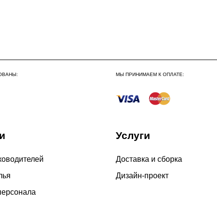
До 300 000 руб.
Свыше 300 000 руб.
Сборка по Московской об
До 300 000 руб.
ОВАНЫ:
МЫ ПРИНИМАЕМ К ОПЛАТЕ:
Свыше 300 000 руб.
Сборка в выходные дни 
и
Услуги
По Москве
По Московской области
ководителей
Доставка и сборка
лья
Дизайн-проект
персонала
4000 руб. в рабочее время