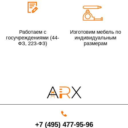
Свыше 300 000 руб.
8%
Работаем с
Изготовим мебель по
Сборка в выходные дни и вечернее время:
госучреждениями (44-
индивидуальным
По Москве
10%
ФЗ, 223-ФЗ)
размерам
По Московской области
13%
4000 руб. в рабочее время
Срок возврата товара надлежащего качества составляет 30 дней с
момента получения товара.
Возврат переведенных средств производится на Ваш банковский
+7 (495) 477-95-96
счет в течение 5-30 рабочих дней (срок зависит от банка, который