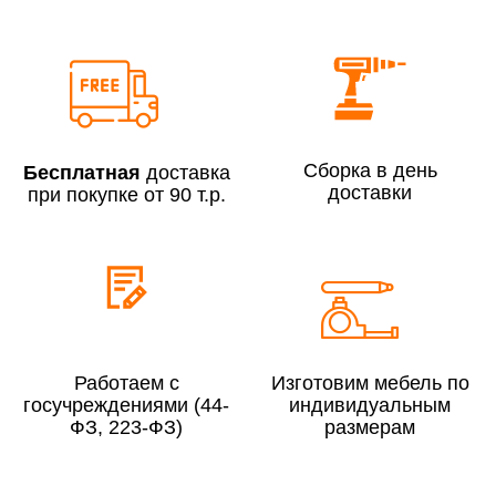
Сборка по Москве в будние дни при заказе:
До 300 000 руб.
7% (но не менее 2 500 руб.)
Свыше 300 000 руб.
6%
Сборка в день
Бесплатная
доставка
доставки
при покупке от 90 т.р.
Сборка по Московской области при заказе:
До 300 000 руб.
10%
Свыше 300 000 руб.
8%
Работаем с
Изготовим мебель по
госучреждениями (44-
индивидуальным
Сборка в выходные дни и вечернее время:
ФЗ, 223-ФЗ)
размерам
По Москве
10%
По Московской области
13%