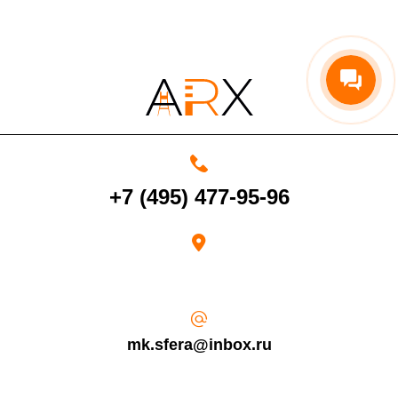
4000 руб. в рабочее время
Срок возврата товара надлежащего качества составляет 30 дней с
момента получения товара.
+7 (495) 477-95-96
Возврат переведенных средств производится на Ваш банковский
счет в течение 5-30 рабочих дней (срок зависит от банка, который
выдал Вашу банковскую карту).
mk.sfera@inbox.ru