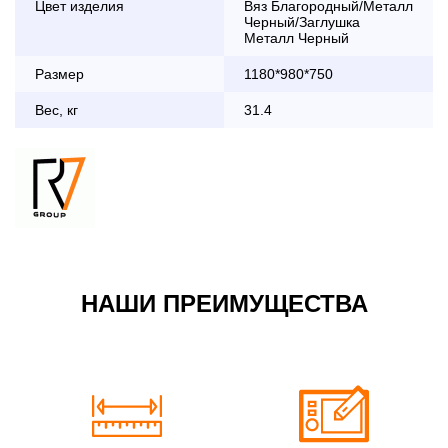
Цвет изделия
Вяз Благородный/Металл
дни с 8:30 до 18:00
Черный/Заглушка
До 90 000 руб.
2 000 руб.
Металл Черный
Свыше 90 000 руб.
бесплатно
Размер
1180*980*750
Вес, кг
31.4
Доставка по Московской области с 8:30 до 18:00
До 90 000 руб.
2 000 руб. + 30руб./1км
(в обе стороны)
Свыше 90 000 руб.
бесплатно + 30руб./1км
(в обе стороны)
НАШИ ПРЕИМУЩЕСТВА
По Москве в пределах МКАД в выходные и вечернее
время 3 500 руб.