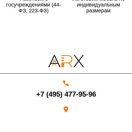
госучреждениями (44-
По Московской области
13%
индивидуальным
ФЗ, 223-ФЗ)
размерам
4000 руб. в рабочее время
Срок возврата товара надлежащего качества составляет 30 дней с
момента получения товара.
Возврат переведенных средств производится на Ваш банковский
счет в течение 5-30 рабочих дней (срок зависит от банка, который
+7 (495) 477-95-96
выдал Вашу банковскую карту).