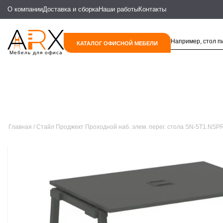
О компании
Доставка и сборка
Наши работы
Контакты
КАТАЛОГ ОФИСНОЙ МЕБЕЛИ
Мебель для офиса
Главная
Стайл Проджект Проходной наб. элем. перег. стола SN-5T1.NS