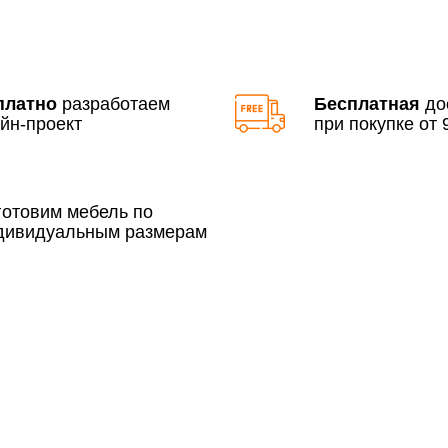
По Москве в пределах М
3 500 руб.
платно
разработаем
Бесплатная
до
йн-проект
при покупке от 9
готовим мебель по
дивидуальным размерам
Сборка по Москве в будн
До 300 000 руб.
Свыше 300 000 руб.
Сборка по Московской об
До 300 000 руб.
Свыше 300 000 руб.