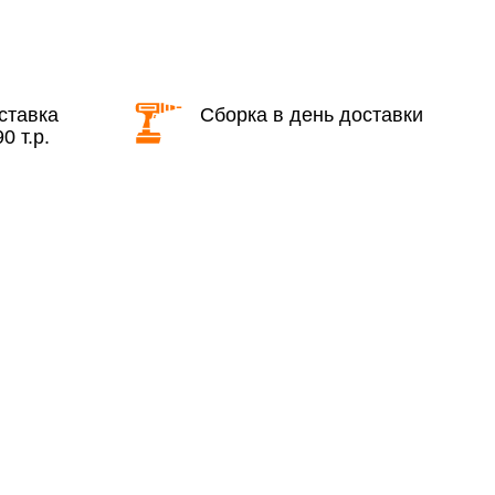
КАД в выходные и вечернее время
ставка
Сборка в день доставки
0 т.р.
ие дни при заказе:
7% (но не менее 2 500 руб.)
6%
ласти при заказе:
10%
8%