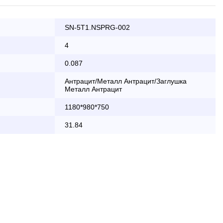
SN-5T1.NSPRG-002
ата заказа банковской картой
4
0.087
КАД осуществляется в будние дни
Антрацит/Металл Антрацит/Заглушка
Металл Антрацит
2 000 руб.
1180*980*750
бесплатно
31.84
области с 8:30 до 18:00
2 000 руб. + 30руб./1км (в обе
стороны)
бесплатно + 30руб./1км (в обе
стороны)