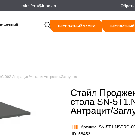
mk.sfera@inbox.ru
Обратн
БЕСПЛАТНЫЙ ЗАМЕР
БЕСПЛАТНЫЙ
PRG-002 Антрацит/Металл Антрацит/Заглушка
Стайл Проджект
стола SN-5T1
Антрацит/Загл
Артикул: SN-5T1.NSPRG-0
ID: 58452