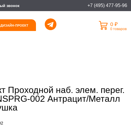
+7 (495) 477-95-96
ый звонок
0 ₽
 ДИЗАЙН-ПРОЕКТ
0 товаров
 Проходной наб. элем. перег.
.NSPRG-002 Антрацит/Металл
ушка
02