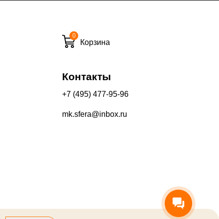
0
и вечернее время:
Корзина
10%
13%
Контакты
+7 (495) 477-95-96
mk.sfera@inbox.ru
его качества составляет 30 дней с момента получения товара.
производится на Ваш банковский счет в течение 5-30 рабочих
оторый выдал Вашу банковскую карту).