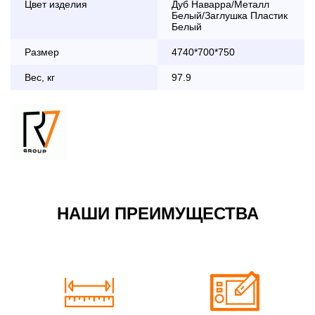
Цвет изделия
Дуб Наварра/Металл
дни с 8:30 до 18:00
Белый/Заглушка Пластик
До 90 000 руб.
2 000 руб.
Белый
Свыше 90 000 руб.
бесплатно
Размер
4740*700*750
Вес, кг
97.9
Доставка по Московской области с 8:30 до 18:00
До 90 000 руб.
2 000 руб. + 30руб./1км
(в обе стороны)
Свыше 90 000 руб.
бесплатно + 30руб./1км
(в обе стороны)
НАШИ ПРЕИМУЩЕСТВА
По Москве в пределах МКАД в выходные и вечернее
время 3 500 руб.