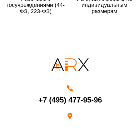
госучреждениями (44-
По Московской области
13%
индивидуальным
ФЗ, 223-ФЗ)
размерам
4000 руб. в рабочее время
Срок возврата товара надлежащего качества составляет 30 дней с
момента получения товара.
Возврат переведенных средств производится на Ваш банковский
счет в течение 5-30 рабочих дней (срок зависит от банка, который
+7 (495) 477-95-96
выдал Вашу банковскую карту).