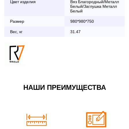
Цвет изделия
Вяз Благородный/Металл
дни с 8:30 до 18:00
Белый/Заглушка Металл
До 90 000 руб.
2 000 руб.
Белый
Свыше 90 000 руб.
бесплатно
Размер
980*980*750
Вес, кг
31.47
Доставка по Московской области с 8:30 до 18:00
До 90 000 руб.
2 000 руб. + 30руб./1км
(в обе стороны)
Свыше 90 000 руб.
бесплатно + 30руб./1км
(в обе стороны)
НАШИ ПРЕИМУЩЕСТВА
По Москве в пределах МКАД в выходные и вечернее
время 3 500 руб.