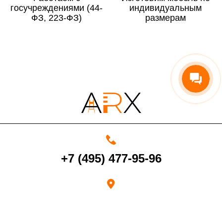
госучреждениями (44-
По Московской области
13%
индивидуальным
ФЗ, 223-ФЗ)
размерам
4000 руб. в рабочее время
Срок возврата товара надлежащего качества составляет 30 дней с
момента получения товара.
Возврат переведенных средств производится на Ваш банковский
счет в течение 5-30 рабочих дней (срок зависит от банка, который
+7 (495) 477-95-96
выдал Вашу банковскую карту).