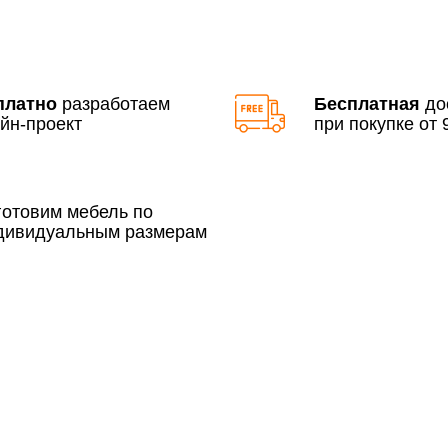
По Москве в пределах М
3 500 руб.
платно
разработаем
Бесплатная
до
йн-проект
при покупке от 9
готовим мебель по
дивидуальным размерам
Сборка по Москве в будн
До 300 000 руб.
Свыше 300 000 руб.
Сборка по Московской об
До 300 000 руб.
Свыше 300 000 руб.