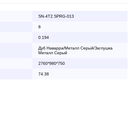
SN-4T2.SPRG-013
ата заказа банковской картой
8
0.194
КАД осуществляется в будние дни
Дуб Наварра/Металл Серый/Заглушка
Металл Серый
2 000 руб.
2760*980*750
бесплатно
74.38
области с 8:30 до 18:00
2 000 руб. + 30руб./1км (в обе
стороны)
бесплатно + 30руб./1км (в обе
стороны)