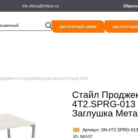
mk.sfera@inbox.ru
Обратн
БЕСПЛАТНЫЙ ЗАМЕР
БЕСПЛАТНЫЙ
арра/Металл Серый/Заглушка Металл Серый 2760
Стайл Проджек
4T2.SPRG-013
Заглушка Мет
Артикул: SN-4T2.SPRG-01
ID: 58107