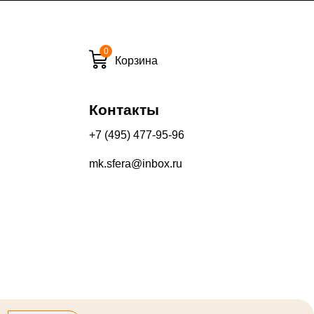
0
и вечернее время:
Корзина
10%
13%
Контакты
+7 (495) 477-95-96
mk.sfera@inbox.ru
его качества составляет 30 дней с момента получения товара.
производится на Ваш банковский счет в течение 5-30 рабочих
оторый выдал Вашу банковскую карту).