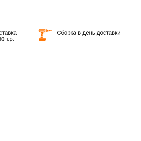
КАД в выходные и вечернее время
ставка
Сборка в день доставки
0 т.р.
ие дни при заказе:
7% (но не менее 2 500 руб.)
6%
ласти при заказе:
10%
8%