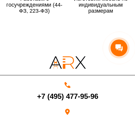
госучреждениями (44-
По Московской области
13%
индивидуальным
ФЗ, 223-ФЗ)
размерам
4000 руб. в рабочее время
Срок возврата товара надлежащего качества составляет 30 дней с
момента получения товара.
Возврат переведенных средств производится на Ваш банковский
счет в течение 5-30 рабочих дней (срок зависит от банка, который
+7 (495) 477-95-96
выдал Вашу банковскую карту).