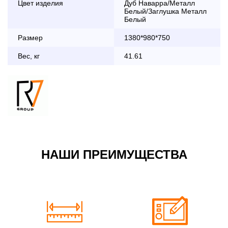
Цвет изделия
Дуб Наварра/Металл
дни с 8:30 до 18:00
Белый/Заглушка Металл
До 90 000 руб.
2 000 руб.
Белый
Свыше 90 000 руб.
бесплатно
Размер
1380*980*750
Вес, кг
41.61
Доставка по Московской области с 8:30 до 18:00
До 90 000 руб.
2 000 руб. + 30руб./1км
(в обе стороны)
Свыше 90 000 руб.
бесплатно + 30руб./1км
(в обе стороны)
НАШИ ПРЕИМУЩЕСТВА
По Москве в пределах МКАД в выходные и вечернее
время 3 500 руб.