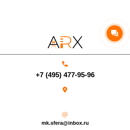
4000 руб. в рабочее время
Срок возврата товара надлежащего качества составляет 30 дней с
момента получения товара.
Возврат переведенных средств производится на Ваш банковский
+7 (495) 477-95-96
счет в течение 5-30 рабочих дней (срок зависит от банка, который
выдал Вашу банковскую карту).
mk.sfera@inbox.ru