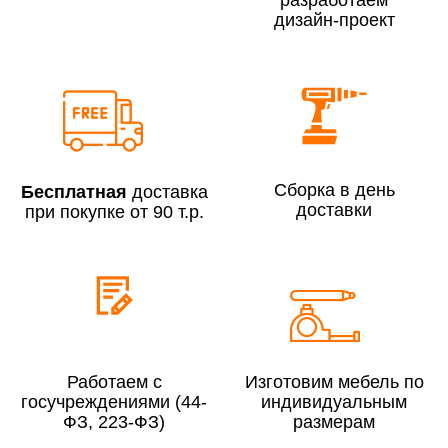
дизайн-проект
Сборка по Москве в будние дни при заказе:
До 300 000 руб.
7% (но не менее 2 500 руб.)
Свыше 300 000 руб.
6%
Сборка в день
Бесплатная
доставка
доставки
при покупке от 90 т.р.
Сборка по Московской области при заказе:
До 300 000 руб.
10%
Свыше 300 000 руб.
8%
Работаем с
Изготовим мебель по
Сборка в выходные дни и вечернее время:
госучреждениями (44-
индивидуальным
По Москве
10%
ФЗ, 223-ФЗ)
размерам
По Московской области
13%