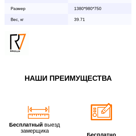
До 90 000 руб.
2 000 руб.
Размер
1380*980*750
Свыше 90 000 руб.
бесплатно
Вес, кг
39.71
Доставка по Московской области с 8:30 до 18:00
До 90 000 руб.
2 000 руб. + 30руб./1км
(в обе стороны)
Свыше 90 000 руб.
бесплатно + 30руб./1км
(в обе стороны)
НАШИ ПРЕИМУЩЕСТВА
По Москве в пределах МКАД в выходные и вечернее
время 3 500 руб.
Бесплатный
выезд
замерщика
Бесплатно