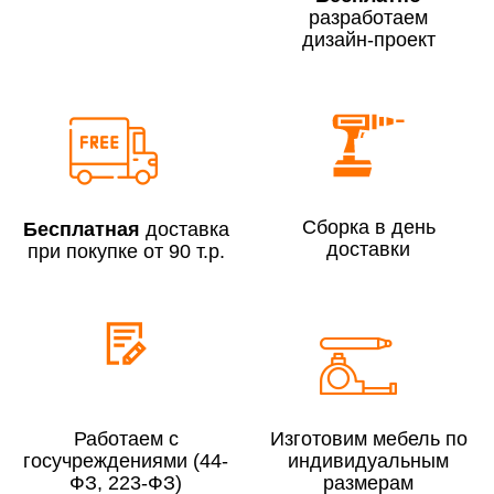
разработаем
дизайн-проект
Сборка по Москве в будние дни при заказе:
До 300 000 руб.
7% (но не менее 2 500 руб.)
Свыше 300 000 руб.
6%
Сборка в день
Бесплатная
доставка
доставки
при покупке от 90 т.р.
Сборка по Московской области при заказе:
До 300 000 руб.
10%
Свыше 300 000 руб.
8%
Сборка в выходные дни и вечернее время:
Работаем с
Изготовим мебель по
По Москве
10%
госучреждениями (44-
индивидуальным
По Московской области
13%
ФЗ, 223-ФЗ)
размерам