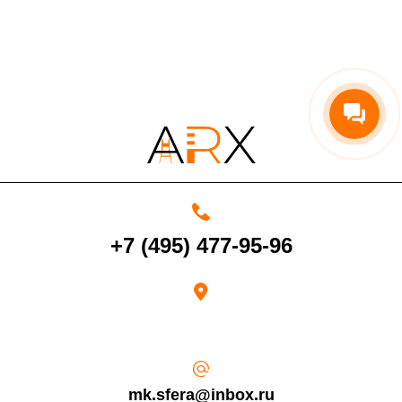
4000 руб. в рабочее время
Срок возврата товара надлежащего качества составляет 30 дней с
момента получения товара.
Возврат переведенных средств производится на Ваш банковский
счет в течение 5-30 рабочих дней (срок зависит от банка, который
+7 (495) 477-95-96
выдал Вашу банковскую карту).
mk.sfera@inbox.ru