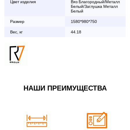
Цвет изделия
Вяз Благородный/Металл
дни с 8:30 до 18:00
Белый/Заглушка Металл
До 90 000 руб.
2 000 руб.
Белый
Свыше 90 000 руб.
бесплатно
Размер
1580*980*750
Вес, кг
44.18
Доставка по Московской области с 8:30 до 18:00
До 90 000 руб.
2 000 руб. + 30руб./1км
(в обе стороны)
Свыше 90 000 руб.
бесплатно + 30руб./1км
(в обе стороны)
НАШИ ПРЕИМУЩЕСТВА
По Москве в пределах МКАД в выходные и вечернее
время 3 500 руб.