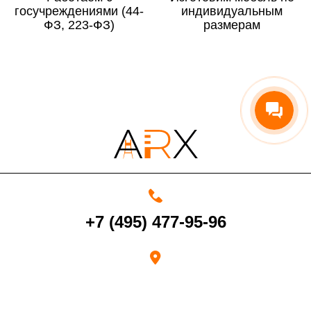
госучреждениями (44-
По Московской области
13%
индивидуальным
ФЗ, 223-ФЗ)
размерам
4000 руб. в рабочее время
Срок возврата товара надлежащего качества составляет 30 дней с
момента получения товара.
Возврат переведенных средств производится на Ваш банковский
счет в течение 5-30 рабочих дней (срок зависит от банка, который
+7 (495) 477-95-96
выдал Вашу банковскую карту).