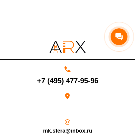
По Московской области
13%
4000 руб. в рабочее время
Срок возврата товара надлежащего качества составляет 30 дней с
момента получения товара.
+7 (495) 477-95-96
Возврат переведенных средств производится на Ваш банковский
счет в течение 5-30 рабочих дней (срок зависит от банка, который
выдал Вашу банковскую карту).
mk.sfera@inbox.ru