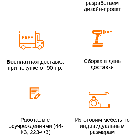
разработаем
дизайн-проект
Сборка по Москве в будние дни при заказе:
До 300 000 руб.
7% (но не менее 2 500 руб.)
Свыше 300 000 руб.
6%
Сборка в день
Бесплатная
доставка
доставки
при покупке от 90 т.р.
Сборка по Московской области при заказе:
До 300 000 руб.
10%
Свыше 300 000 руб.
8%
Работаем с
Изготовим мебель по
госучреждениями (44-
индивидуальным
Сборка в выходные дни и вечернее время:
ФЗ, 223-ФЗ)
размерам
По Москве
10%