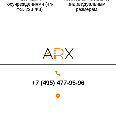
госучреждениями (44-
По Московской области
13%
индивидуальным
ФЗ, 223-ФЗ)
размерам
4000 руб. в рабочее время
Срок возврата товара надлежащего качества составляет 30 дней с
момента получения товара.
Возврат переведенных средств производится на Ваш банковский
счет в течение 5-30 рабочих дней (срок зависит от банка, который
+7 (495) 477-95-96
выдал Вашу банковскую карту).