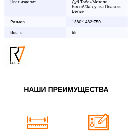
Цвет изделия
Дуб Табак/Металл
дни с 8:30 до 18:00
Белый/Заглушка Пластик
До 90 000 руб.
2 000 руб.
Белый
Свыше 90 000 руб.
бесплатно
Размер
1380*1432*750
Вес, кг
55
Доставка по Московской области с 8:30 до 18:00
До 90 000 руб.
2 000 руб. + 30руб./1км
(в обе стороны)
Свыше 90 000 руб.
бесплатно + 30руб./1км
(в обе стороны)
НАШИ ПРЕИМУЩЕСТВА
По Москве в пределах МКАД в выходные и вечернее
время 3 500 руб.