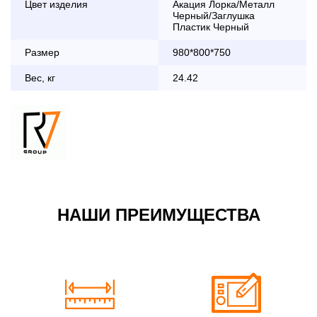
Цвет изделия
Акация Лорка/Металл
дни с 8:30 до 18:00
Черный/Заглушка
До 90 000 руб.
2 000 руб.
Пластик Черный
Свыше 90 000 руб.
бесплатно
Размер
980*800*750
Вес, кг
24.42
Доставка по Московской области с 8:30 до 18:00
До 90 000 руб.
2 000 руб. + 30руб./1км
(в обе стороны)
Свыше 90 000 руб.
бесплатно + 30руб./1км
(в обе стороны)
НАШИ ПРЕИМУЩЕСТВА
По Москве в пределах МКАД в выходные и вечернее
время 3 500 руб.