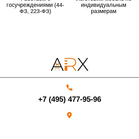
госучреждениями (44-
По Московской области
13%
индивидуальным
ФЗ, 223-ФЗ)
размерам
4000 руб. в рабочее время
Срок возврата товара надлежащего качества составляет 30 дней с
момента получения товара.
Возврат переведенных средств производится на Ваш банковский
счет в течение 5-30 рабочих дней (срок зависит от банка, который
+7 (495) 477-95-96
выдал Вашу банковскую карту).