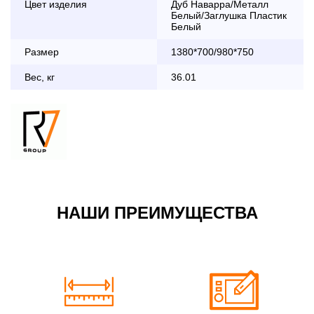
Цвет изделия
Дуб Наварра/Металл
дни с 8:30 до 18:00
Белый/Заглушка Пластик
До 90 000 руб.
2 000 руб.
Белый
Свыше 90 000 руб.
бесплатно
Размер
1380*700/980*750
Вес, кг
36.01
Доставка по Московской области с 8:30 до 18:00
До 90 000 руб.
2 000 руб. + 30руб./1км
(в обе стороны)
Свыше 90 000 руб.
бесплатно + 30руб./1км
(в обе стороны)
НАШИ ПРЕИМУЩЕСТВА
По Москве в пределах МКАД в выходные и вечернее
время 3 500 руб.