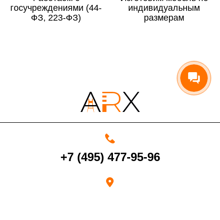
госучреждениями (44-
По Московской области
13%
индивидуальным
ФЗ, 223-ФЗ)
размерам
4000 руб. в рабочее время
Срок возврата товара надлежащего качества составляет 30 дней с
момента получения товара.
Возврат переведенных средств производится на Ваш банковский
счет в течение 5-30 рабочих дней (срок зависит от банка, который
+7 (495) 477-95-96
выдал Вашу банковскую карту).