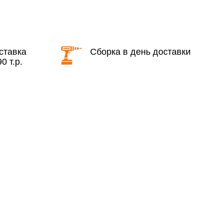
КАД в выходные и вечернее время
ставка
Сборка в день доставки
0 т.р.
ие дни при заказе:
7% (но не менее 2 500 руб.)
6%
ласти при заказе:
10%
8%