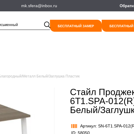
mk.sfera@inbox.ru
Обратн
БЕСПЛАТНЫЙ ЗАМЕР
БЕСПЛАТНЫЙ
 Благородный/Металл Белый/Заглушка Пластик
Стайл Проджек
6T1.SPA-012(R
Белый/Заглушк
Артикул: SN-6T1.SPA-012(
ID: 58050