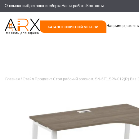
О компании
Доставка и сборка
Наши работы
Контакты
КАТАЛОГ ОФИСНОЙ МЕБЕЛИ
Мебель для офиса
Главная
Стайл Проджект Стол рабочий эргоном. SN-6T1.SPA-012(R) Вяз