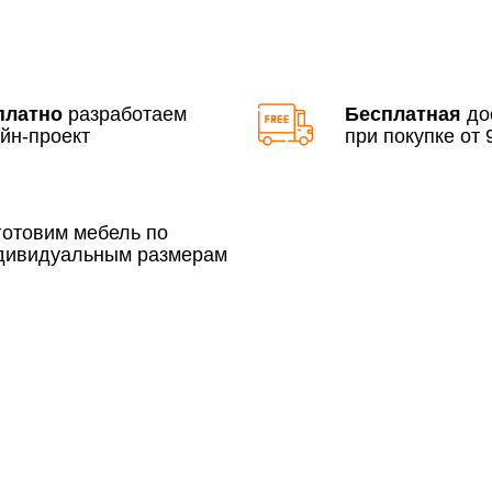
По Москве в пределах М
3 500 руб.
платно
разработаем
Бесплатная
до
йн-проект
при покупке от 9
готовим мебель по
дивидуальным размерам
Сборка по Москве в будн
До 300 000 руб.
Свыше 300 000 руб.
Сборка по Московской об
До 300 000 руб.
Свыше 300 000 руб.