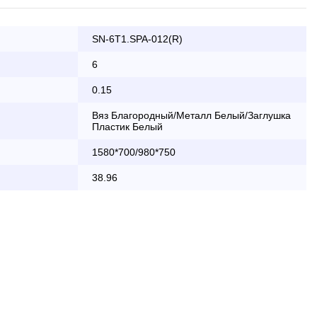
SN-6T1.SPA-012(R)
ата заказа банковской картой
6
0.15
КАД осуществляется в будние дни
Вяз Благородный/Металл Белый/Заглушка
Пластик Белый
2 000 руб.
1580*700/980*750
бесплатно
38.96
области с 8:30 до 18:00
2 000 руб. + 30руб./1км (в обе
стороны)
бесплатно + 30руб./1км (в обе
стороны)