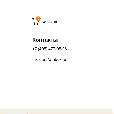
0
и вечернее время:
Корзина
10%
13%
Контакты
+7 (495) 477-95-96
mk.sfera@inbox.ru
его качества составляет 30 дней с момента получения товара.
производится на Ваш банковский счет в течение 5-30 рабочих
оторый выдал Вашу банковскую карту).