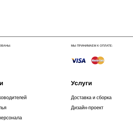
До 300 000 руб.
Свыше 300 000 руб.
Сборка по Московской об
До 300 000 руб.
ОВАНЫ:
МЫ ПРИНИМАЕМ К ОПЛАТЕ:
Свыше 300 000 руб.
Сборка в выходные дни 
и
Услуги
По Москве
По Московской области
ководителей
Доставка и сборка
лья
Дизайн-проект
персонала
4000 руб. в рабочее время