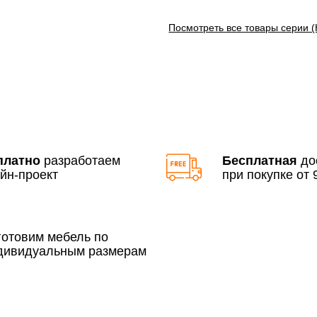
Посмотреть все товары серии 
Доставка по Московской 
До 90 000 руб.
Свыше 90 000 руб.
платно
разработаем
Бесплатная
до
йн-проект
при покупке от 9
По Москве в пределах М
3 500 руб.
готовим мебель по
дивидуальным размерам
Сборка по Москве в будн