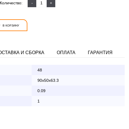
Количество:
-
+
+
В КОРЗИНУ
ОСТАВКА И СБОРКА
ОПЛАТА
ГАРАНТИЯ
48
ата заказа банковской картой
90x50x63.3
0.09
КАД осуществляется в будние дни
1
2 000 руб.
бесплатно