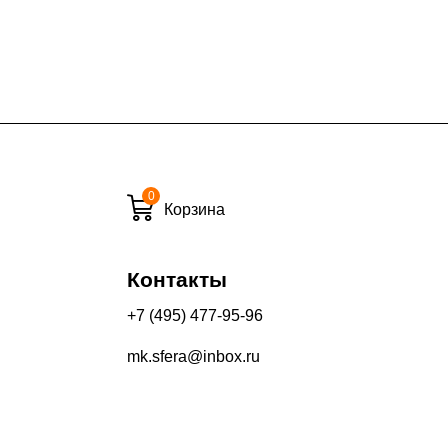
7% (но не менее 2 500 руб.)
6%
ласти при заказе:
10%
8%
0
Корзина
и вечернее время:
Контакты
10%
13%
+7 (495) 477-95-96
mk.sfera@inbox.ru