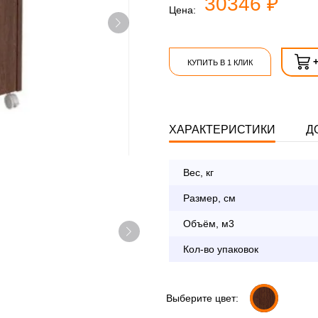
30346 ₽
Цена:
КУПИТЬ В 1 КЛИК
ХАРАКТЕРИСТИКИ
Д
Вес, кг
Опл
Размер, см
Объём, м3
По Москве в пределах М
Кол-во упаковок
с 8:30 до 18:00
До 90 000 руб.
Свыше 90 000 руб.
Выберите цвет: