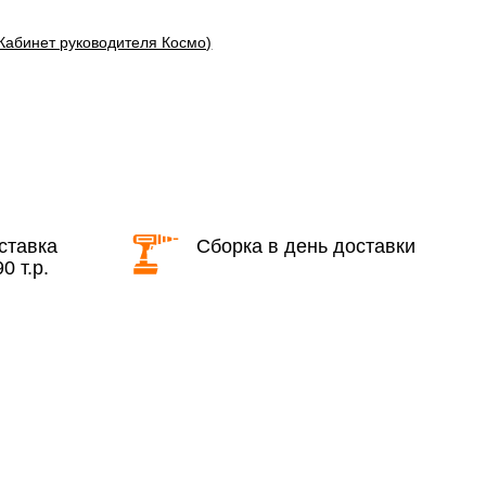
(Кабинет руководителя Космо)
области с 8:30 до 18:00
2 000 руб. + 30руб./1км (в обе
стороны)
бесплатно + 30руб./1км (в обе
стороны)
ставка
Сборка в день доставки
0 т.р.
КАД в выходные и вечернее время
ие дни при заказе: