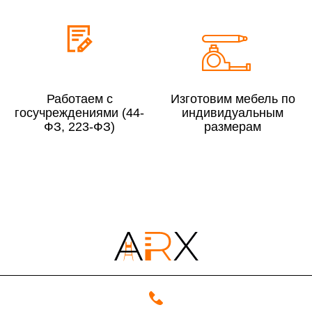
До 300 000 руб.
10%
Свыше 300 000 руб.
8%
Работаем с
Изготовим мебель по
Сборка в выходные дни и вечернее время:
госучреждениями (44-
индивидуальным
По Москве
10%
ФЗ, 223-ФЗ)
размерам
По Московской области
13%
4000 руб. в рабочее время
Срок возврата товара надлежащего качества составляет 30 дней с
момента получения товара.